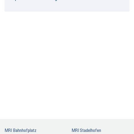
MRI Bahn­hof­platz
MRI Sta­del­ho­fen