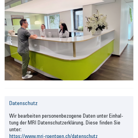
Da­ten­schutz
Wir be­ar­bei­ten per­so­nen­be­zo­ge­ne Daten unter Ein­hal­
tung der MRI Da­ten­schutz­er­klä­rung. Diese fin­den Sie
unter:
https://www.mri-​​roentgen.ch/da­ten­schutz