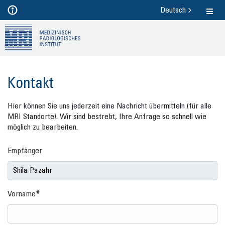
Deutsch
Kon­takt
Hier kön­nen Sie uns je­der­zeit eine Nach­richt über­mit­teln (für alle
MRI Stand­or­te). Wir sind be­strebt, Ihre An­fra­ge so schnell wie
mög­lich zu be­ar­bei­ten.
Empfänger
Vorname