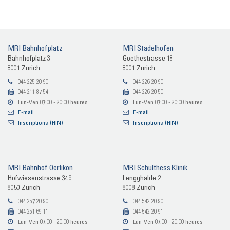
MRI Bahn­hof­platz
MRI Sta­del­ho­fen
Bahn­hof­platz 3
Goe­the­stras­se 18
8001 Zu­rich
8001 Zu­rich
044 225 20 90
044 226 20 90
044 211 87 54
044 226 20 50
Lun-​Ven 07:00 - 20:00 heu­res
Lun-​Ven 07:00 - 20:00 heu­res
E-​mail
E-​mail
In­scrip­ti­ons (HIN)
In­scrip­ti­ons (HIN)
MRI Bahn­hof Oer­li­kon
MRI Schult­hess Kli­nik
Hof­wie­sen­stras­se 349
Lengg­hal­de 2
8050 Zu­rich
8008 Zu­rich
044 257 20 90
044 542 20 90
044 251 69 11
044 542 20 91
Lun-​Ven 07:00 - 20:00 heu­res
Lun-​Ven 07:00 - 20:00 heu­res