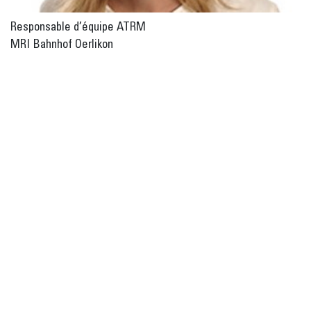
Re­spons­able d’équipe ATRM
MRI Bahn­hof Oer­li­kon