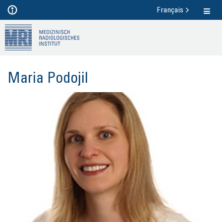
Français
Maria Po­do­jil